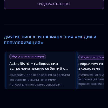
ПОДДЕРЖАТЬ ПРОЕКТ
ДРУГИЕ ПРОЕКТЫ НАПРАВЛЕНИЯ «МЕДИА И
ПОПУЛЯРИЗАЦИЯ»
Медиа и популяризация
Медиа и популяриза
AstroNight — наблюдения
OnlyGames.ru —
астрономических событий с
экосистема
высоты 10 000 метров
Комплексная игрова
Авиарейсы для наблюдения за редкими
включающая онлайн
астрономическими явлениями —
игроков, разработчи
метеорными потоками, северным
киберспортсменов, 
сиянием, солнечным затмением — с
площадку для прове
высоты 10 000 метров. Бесценные
цифровое издательст
космические воспоминания на борту
других микросервис
самолёта. Среди партнёров — Роскосмос,
на объединение люб