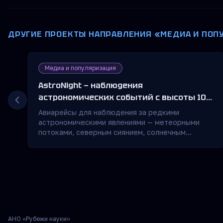
ДРУГИЕ ПРОЕКТЫ НАПРАВЛЕНИЯ «МЕДИА И ПОП
Медиа и популяризация
AstroNight — наблюдения
астрономических событий с высоты 10
000 метров
Авиарейсы для наблюдения за редкими
астрономическими явлениями — метеорными
потоками, северным сиянием, солнечным
затмением — с высоты 10 000 метров.
Бесценные космические воспоминания на борту
самолёта. Среди партнёров — Роскосмос, AZUR
Air, «Газпром авиа» и др.
На сайте используются файл
АНО «Рубежи науки»
обработки персональных да