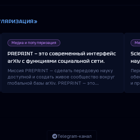
УЛЯРИЗАЦИЯ»
Медиа и популяризация
Ме
PREPRINT — это современный интерфейс
Sci
arXiv с функциями социальной сети.
нау
Миссия PREPRINT — сделать передовую науку
Пер
доступной и создать живое сообщество вокруг
обе
глобальной базы arXiv. PREPRINT — это
и п
современный frontend-форк arXiv. Мы заменили
тех
дизайн из 90-х на эстетичный интерфейс и
соз
добавили социальные функции. База
пуб
обновляется автоматически, а чтение статей
сем
превращается в увлекательный процесс: Лента
пре
как в Instagram: листайте свежие исследования
про
в привычном формате. Это снижает порог входа
мон
ы cookie. Продолжая использовать наш сайт, вы соглашаетесь 
и затягивает в мир науки. Прямые дискуссии:
Telegram-канал
нных
, даёте согласие на обработку файлов cookie и использов
общайтесь с авторами и коллегами в