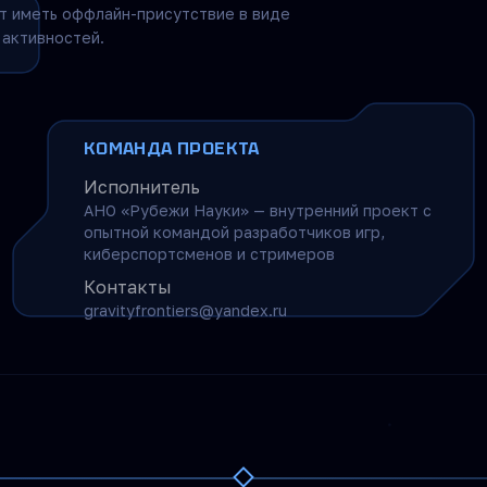
т иметь оффлайн-присутствие в виде
 активностей.
КОМАНДА ПРОЕКТА
Исполнитель
АНО «Рубежи Науки» — внутренний проект с
опытной командой разработчиков игр,
киберспортсменов и стримеров
Контакты
gravityfrontiers@yandex.ru