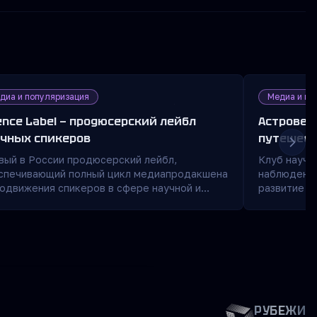
диа и популяризация
Медиа и по
ence Label — продюсерский лейбл
Астровер
чных спикеров
путешес
вый в России продюсерский лейбл,
Клуб научн
спечивающий полный цикл медиапродакшена
наблюдения
родвижения спикеров в сфере научной и
развитие с
нологической популяризации. Цель —
также соде
дание брендов для спикеров, управление их
занимается
личной деятельностью, продвижение лекций,
переменных
инаров, книг и видеоконтента. Лейбл
астероиды, 
доставляет спикерам доступ к ресурсам для
планируетс
фессионального роста, медиапродвижения и
расширения
етизации их знаний.
с
политикой
РУБЕЖИ
ание