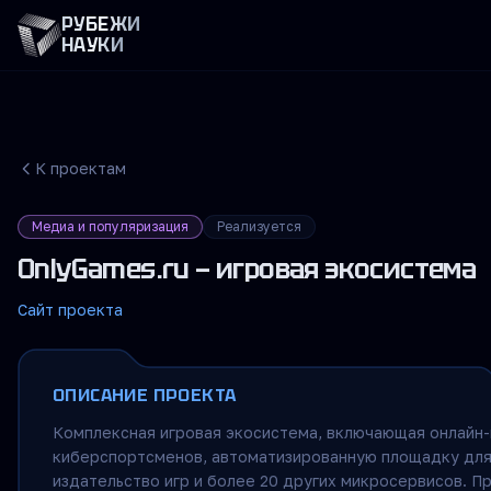
РУБЕЖИ
НАУКИ
К проектам
Медиа и популяризация
Реализуется
OnlyGames.ru — игровая экосистема
Сайт проекта
ОПИСАНИЕ ПРОЕКТА
Комплексная игровая экосистема, включающая онлайн-
киберспортсменов, автоматизированную площадку для
издательство игр и более 20 других микросервисов. 