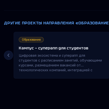
ДРУГИЕ ПРОЕКТЫ НАПРАВЛЕНИЯ «ОБРАЗОВАНИ
Образование
Кампус — суперапп для студентов
Цифровая экосистема и суперапп для
студентов с расписанием занятий, обучающими
курсами, размещением вакансий от
технологических компаний, интеграцией с
личными кабинетами преподавателей и
студентов, рейтингами и лайфхаками, а также
всевозможные виды аналитики по различным
срезам среди студентов и университетов.