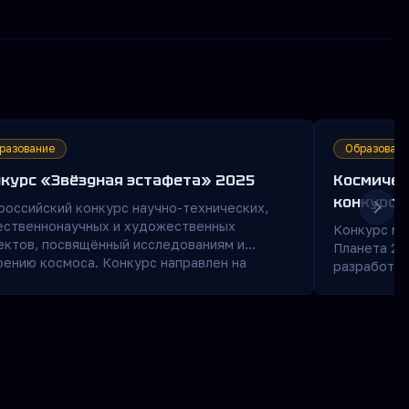
разование
Образовани
курс «Звёздная эстафета» 2025
Космичес
конкурс 
российский конкурс научно-технических,
ественнонаучных и художественных
Конкурс ме
ектов, посвящённый исследованиям и
Планета 20
оению космоса. Конкурс направлен на
разработат
держку талантливых учащихся и
Web-решени
уляризацию достижений отечественной
лунной базы
монавтики, а также на развитие у
позволит б
льников интереса к науке и инженерии.
управлять 
год планир
конкурсов.