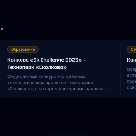
Е»
Образование
Об
Конкурс «Sk Challenge 2025» —
Кон
Технопарк «Сколково»
Все
ест
Федеральный конкурс молодёжных
про
технологических проектов Технопарка
осв
«Сколково», в котором конкурсные задания —
под
это реальные задачи технологических компаний.
поп
Конкурс помогает школьникам и студентам
кос
зарекомендовать себя перед потенциальными
шко
работодателями. Проводится по 4 возрастным
трекам от 7 до 20 лет.