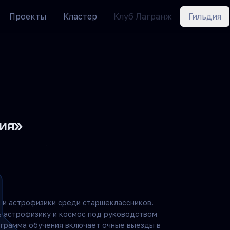
Проекты
Кластер
Клуб Лагранж
Гильдия
рия»
 и астрофизики среди старшеклассников.
ь астрофизику и космос под руководством
рограмма обучения включает очные выезды в