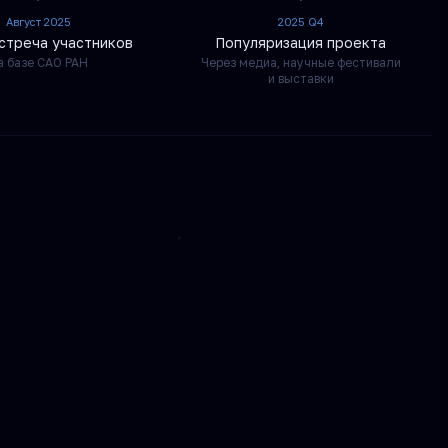
Август 2025
2025 Q4
стреча участников
Популяризация проекта
а базе САО РАН
Через медиа, научные фестивали
и выставки