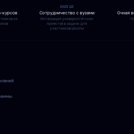
2025 Q3
н-курсов
Сотрудничество с вузами
Очная в
тников из
Интеграция университетских
Н
онов
проектов в задачи для
участников Школы
ровней
раммы