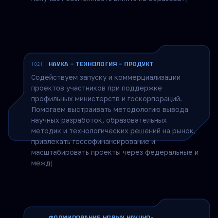
образовательную и технологическую повестку
страны, участвовать в закрытых совещаниях и
рабочих группах, где принимаются ключевые
решени
|
НАУКА — ТЕХНОЛОГИЯ — ПРОДУКТ
[02]
Содействуем запуску и коммерциализации
проектов участников при поддержке
профильных министерств и госкорпораций.
Помогаем выстраивать методологию вывода
научных разработок, образовательных
методик и технологических решений на рынок,
привлекать госсофинансирование и
масштабировать проекты через федеральные и
международные программы. Примеры:
совместные программы ДПО с МФТИ,
интеграция курсов в корпоративные