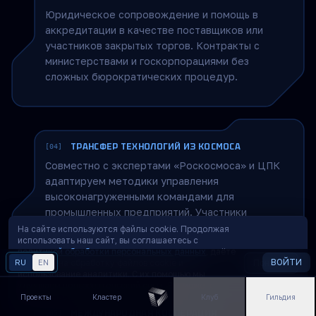
внедряются в корпоративные университеты IT-
компаний.
ЗАКРЫТЫЕ КОНКУРСЫ И ТЕНДЕРЫ
[03]
Юридическое сопровождение и помощь в
аккредитации в качестве поставщиков или
участников закрытых торгов. Контракты с
министерствами и госкорпорациями без
сложных бюрократических процедур.
На сайте используются файлы cookie. Продолжая
использовать наш сайт, вы соглашаетесь с
ТРАНСФЕР ТЕХНОЛОГИЙ ИЗ КОСМОСА
[04]
политикой обработки персональных данных
, даёте
Совместно с экспертами «Роскосмоса» и ЦПК
ВОЙТИ
RU
согласие на обработку файлов cookie и
EN
Понятно
ЯЗЫК
использование аналитики. С их помощью мы
адаптируем методики управления
улучшаем пользовательский опыт. Вы можете
высоконагруженными командами для
запретить cookie в настройках браузера.
Проекты
Кластер
Клуб
Гильдия
промышленных предприятий. Участники