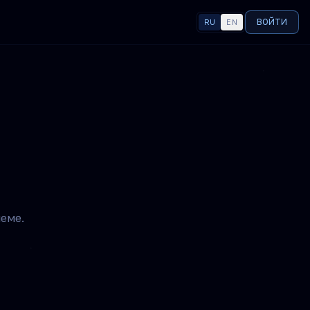
ВОЙТИ
RU
EN
ЯЗЫК
еме.