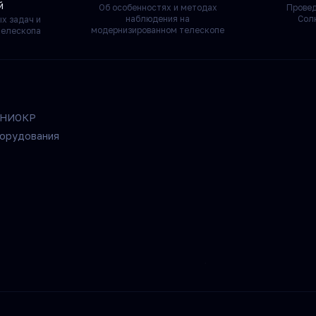
й
Об особенностях и методах
Прове
наблюдения на
Сол
х задач и
модернизированном телескопе
телескопа
и НИОКР
борудования