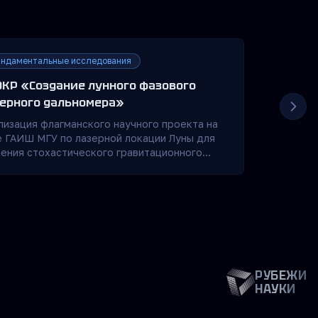
ндаментальные исследования
КР «Создание лунного фазового
ерного дальномера»
лизация флагманского научного проекта на
е ГАИШ МГУ по лазерной локации Луны для
чения стохастического гравитационного
а. Ключевая задача — создание на базе
ловодской горной обсерватории фазового
ерного дальномера. Проект направлен на
даментальные исследования, но также
ет практическое применение — контроль
ектов до орбит высотой 40 000 км.
с
политикой
РУБЕЖИ
ание
Понятно
НАУКИ
e в настройках