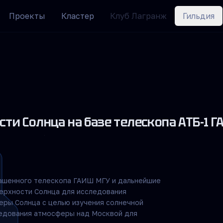
Проекты
Кластер
Клуб Лагранж
Гильдия
ти Солнца на базе телескопа АТБ-1 Г
башенного телескопа ГАИШ МГУ и дальнейшие
ерхности Солнца для исследования
еры Солнца с целью изучения солнечной
ледования атмосферы над Москвой для