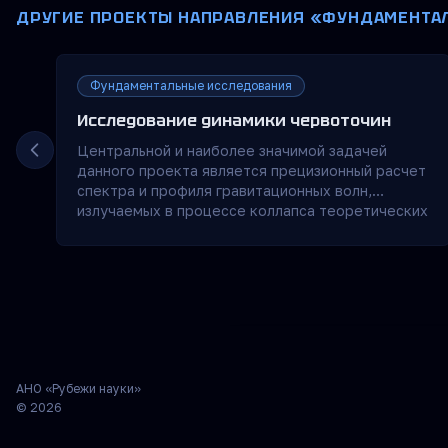
ДРУГИЕ ПРОЕКТЫ НАПРАВЛЕНИЯ «ФУНДАМЕНТА
Фундаментальные исследования
Исследование динамики червоточин
Центральной и наиболее значимой задачей
данного проекта является прецизионный расчет
спектра и профиля гравитационных волн,
излучаемых в процессе коллапса теоретических
кротовых нор. Решение этой задачи
осуществляется методами комплексного
численного моделирования на базе
высокопроизводительных вычислительных
кластеров с использованием графических
ускорителей (GPU) и программной
инфраструктуры проекта GRTeclyn.
Фундаментальной особенностью нашей
На сайте используются файл
АНО «Рубежи науки»
постановки задачи является задание начальных
обработки персональных да
© 2026
условий без участия экзотической материи. В
аналитики. С их помощью мы
таких условиях кротовая нора оказывается
браузера.