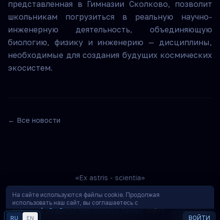
представленная в Гимназии Сколково, позволит
школьникам погрузиться в реальную научно-
инженерную деятельность, объединяющую
биологию, физику и инженерию — дисциплины,
необходимые для создания будущих космических
экосистем.
← Все новости
«Ex astris - scientia»
На сайте используются файлы cookie. Продолжая
использовать наш сайт, вы соглашаетесь с
политикой обработки персональных данных
, даёте
ВОЙТИ
RU
согласие на обработку файлов cookie и
EN
Понятно