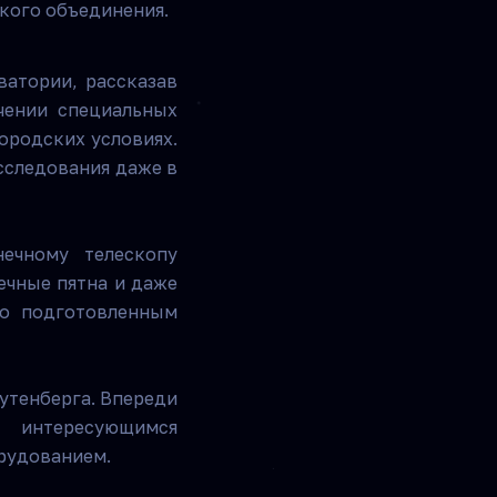
кого объединения.
ватории, рассказав
чении специальных
городских условиях.
сследования даже в
нечному телескопу
ечные пятна и даже
ко подготовленным
утенберга. Впереди
 интересующимся
рудованием.