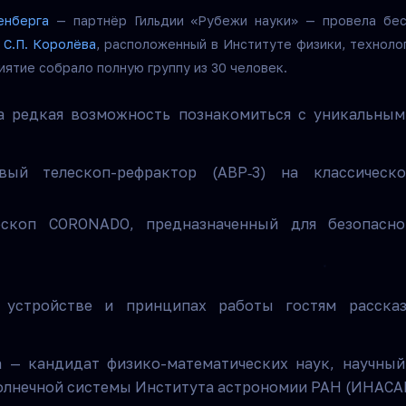
енберга
— партнёр Гильдии «Рубежи науки» — провела бес
 С.П. Королёва
, расположенный в Институте физики, технол
ятие собрало полную группу из 30 человек.
а редкая возможность познакомиться с уникальным
овый телескоп-рефрактор (АВР
3)
на
классическ
‑
ескоп CORONADO, предназначенный для безопасно
 устройстве и принципах работы гостям расска
 — кандидат физико-математических наук, научный
олнечной системы Института астрономии РАН (ИНАСА