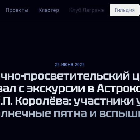
Проекты
Кластер
Клуб Лагранж
Гильдия
25 ИЮНЯ 2025
чно-просветительский 
вал с экскурсии в Астрок
.П. Королёва: участники
олнечные пятна и вспыш