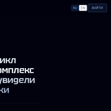
ВОЙТИ
RU
EN
ЯЗЫК
цикл
омплекс
 увидели
ки