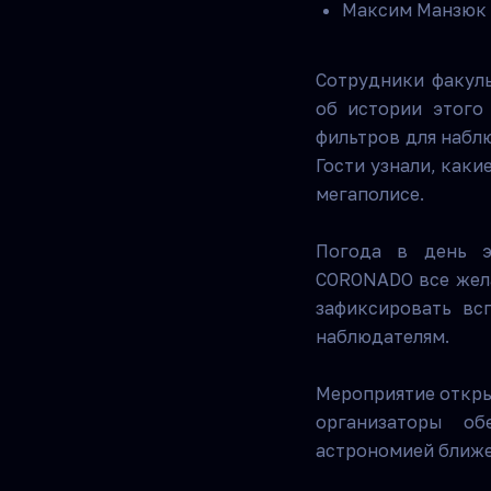
Максим Манзюк 
Сотрудники факуль
об истории этого
фильтров для наблю
Гости узнали, как
мегаполисе.
Погода в день эк
CORONADO все жела
зафиксировать вс
наблюдателям.
Мероприятие откры
организаторы об
астрономией ближе