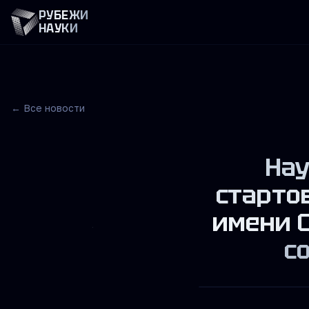
РУБЕЖИ
НАУКИ
← Все новости
Нау
старто
имени С
с