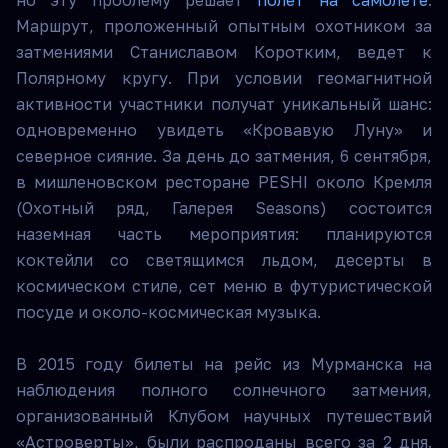
но эту проблему решает
полет на самолете
.
Маршрут, проложенный опытным охотником за
затмениями Станиславом Коротким, ведет к
Полярному кругу. При условии геомагнитной
активности участники получат уникальный шанс:
одновременно увидеть «Кровавую Луну» и
северное сияние. За день до затмения, 6 сентября,
в мишленовском ресторане PESHI около Кремля
(Охотный ряд, Галерея Seasons) состоится
наземная часть мероприятия: планируются
коктейли со светящимся льдом, десерты в
космическом стиле, сет меню в футуристической
посуде и около-космическая музыка.
В 2015 году билеты на рейс из Мурманска на
наблюдения полного солнечного затмения,
организованный Клубом научных путешествий
«Астроверты», были распроданы всего за 2 дня.