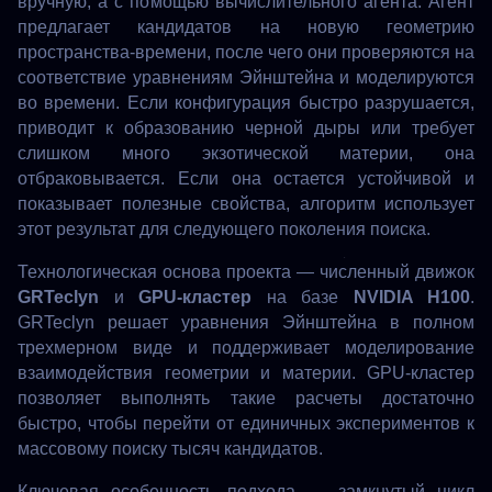
вручную, а с помощью вычислительного агента. Агент
предлагает кандидатов на новую геометрию
пространства-времени, после чего они проверяются на
соответствие уравнениям Эйнштейна и моделируются
во времени. Если конфигурация быстро разрушается,
приводит к образованию черной дыры или требует
слишком много экзотической материи, она
отбраковывается. Если она остается устойчивой и
показывает полезные свойства, алгоритм использует
этот результат для следующего поколения поиска.
Технологическая основа проекта — численный движок
GRTeclyn
и
GPU-кластер
на базе
NVIDIA H100
.
GRTeclyn решает уравнения Эйнштейна в полном
трехмерном виде и поддерживает моделирование
взаимодействия геометрии и материи. GPU-кластер
позволяет выполнять такие расчеты достаточно
быстро, чтобы перейти от единичных экспериментов к
массовому поиску тысяч кандидатов.
Ключевая особенность подхода — замкнутый цикл