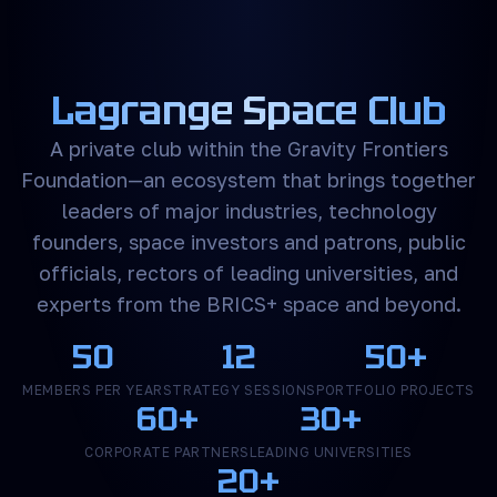
Lagrange Space Club
A private club within the Gravity Frontiers
Foundation—an ecosystem that brings together
leaders of major industries, technology
founders, space investors and patrons, public
officials, rectors of leading universities, and
experts from the BRICS+ space and beyond.
50
12
50+
MEMBERS PER YEAR
STRATEGY SESSIONS
PORTFOLIO PROJECTS
60+
30+
CORPORATE PARTNERS
LEADING UNIVERSITIES
20+