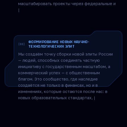
методик и технологических решений на рынок,
привлекать госсофинансирование и
масштабировать проекты через федеральные и
международные программы. Примеры:
совместные программы ДПО с МФТИ,
интеграция курсов в корпоративные
университеты Роскосмо
|
ФОРМИРОВАНИЕ НОВЫХ НАУЧНО-
[03]
ТЕХНОЛОГИЧЕСКИХ ЭЛИТ
Мы создаём точку сборки новой элиты России
— людей, способных соединять частную
инициативу с государственным масштабом, а
коммерческий успех — с общественным
благом. Это сообщество, где наследие
создаётся не только в финансах, но и в
изменениях, которые остаются после нас: в