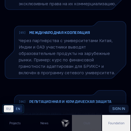
ТРАНСФЕР ТЕХНОЛОГИЙ ИЗ КОСМОСА
[04]
Совместно с экспертами «Роскосмоса» и ЦПК
адаптируем методики управления
высоконагруженными командами для
промышленных предприятий. Участники
выступают соавторами программ и получают
эксклюзивные права на их коммерциализацию.
МЕЖДУНАРОДНАЯ КООПЕРАЦИЯ
[05]
Через партнёрства с университетами Китая,
Индии и ОАЭ участники выводят
образовательные продукты на зарубежные
рынки. Пример: курс по финансовой
грамотности адаптирован для БРИКС+ и
SIGN IN
RU
This site uses cookies. By continuing, you agree to our
EN
включён в программу сетевого университета.
LANGUAGE
personal data processing policy
, consent to cookies and
OK
analytics that help us improve the experience. You can
disable cookies in your browser settings.
Projects
News
Club
Foundation