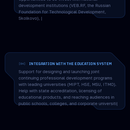
INVESTMENT ACCESS
[03]
Preferential access to deals and projects from
the Foundation’s portfolio (50+ initiatives—from
space technologies to educational platforms).
Opportunities to co-invest with national
development institutions (VEB.RF, the Russian
Foundation for Technological Development,
Skolkovo), plus sector-specific diligence and
expert valuation.
INTEGRATION WITH THE EDUCATION SYSTEM
[04]
Support for designing and launching joint
continuing professional development programs
with leading universities (MIPT, HSE, MSU, ITMO).
Help with state accreditation, licensing of